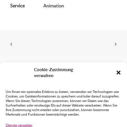
Service
Animation
Cookie-Zustimmung
verwalten
Sabine Wittmann
Grafik Design Animation
Um Ihnen ein optimales Erlebnis zu bieten, verwenden wir Technologien wie
Cookies, um Geräteinformationen zu speichern und/oder darauf zuzugreifen.
Blutenburgstraße 82 RG.
Wenn Sie diesen Technologien zustimmen, können wir Daten wie das
80636 München
Surfverhalten oder eindeutige IDs auf dieser Website verarbeiten. Wenn Sie
Ihre Zustimmung nicht erteilen oder zurückziehen, können bestimmte
Merkmale und Funktionen beeinträchtigt werden.
089 – 129 77 99
Dienste verwalten