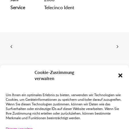
Service
Telecinco Ident
Cookie-Zustimmung
verwalten
Sabine Wittmann
Grafik Design Animation
Um Ihnen ein optimales Erlebnis zu bieten, verwenden wir Technologien wie
Cookies, um Geräteinformationen zu speichern und/oder darauf zuzugreifen.
Blutenburgstraße 82 RG.
Wenn Sie diesen Technologien zustimmen, können wir Daten wie das
80636 München
Surfverhalten oder eindeutige IDs auf dieser Website verarbeiten. Wenn Sie
Ihre Zustimmung nicht erteilen oder zurückziehen, können bestimmte
Merkmale und Funktionen beeinträchtigt werden.
089 – 129 77 99
Dienste verwalten