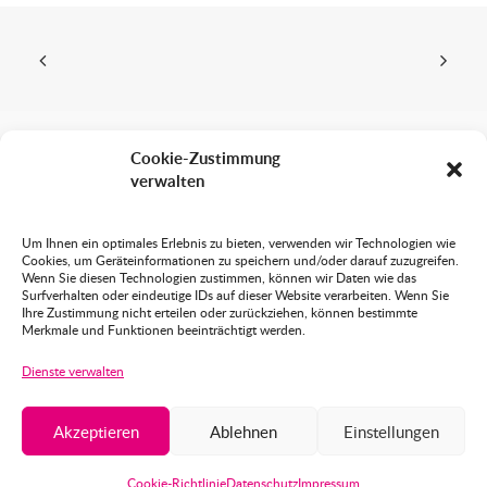
Cookie-Zustimmung
verwalten
Sabine Wittmann
Grafik Design Animation
Um Ihnen ein optimales Erlebnis zu bieten, verwenden wir Technologien wie
Cookies, um Geräteinformationen zu speichern und/oder darauf zuzugreifen.
Blutenburgstraße 82 RG.
Wenn Sie diesen Technologien zustimmen, können wir Daten wie das
80636 München
Surfverhalten oder eindeutige IDs auf dieser Website verarbeiten. Wenn Sie
Ihre Zustimmung nicht erteilen oder zurückziehen, können bestimmte
Merkmale und Funktionen beeinträchtigt werden.
089 – 129 77 99
Dienste verwalten
info(at)sabinewittmann.de
Akzeptieren
Ablehnen
Einstellungen
Cookie-Richtlinie
Datenschutz
Impressum